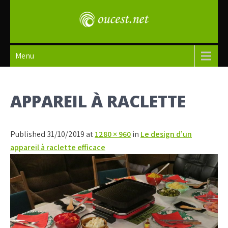
Skip
to
content
oucest
Menu
APPAREIL À RACLETTE
Published 31/10/2019 at
1280 × 960
in
Le design d’un
appareil à raclette efficace