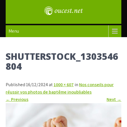
Skip
to
content
oucest
Menu
SHUTTERSTOCK_1303546
804
Published 16/12/2024 at
1000 × 607
in
Nos conseils pour
réussir vos photos de baptême inoubliables
←
Previous
Next
→