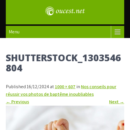
Skip
to
content
oucest
Menu
SHUTTERSTOCK_1303546
804
Published 16/12/2024 at
1000 × 607
in
Nos conseils pour
réussir vos photos de baptême inoubliables
←
Previous
Next
→