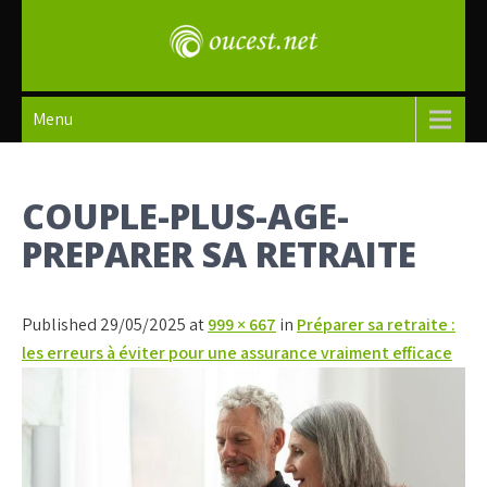
Skip
to
content
oucest
Menu
COUPLE-PLUS-AGE-
PREPARER SA RETRAITE
Published 29/05/2025 at
999 × 667
in
Préparer sa retraite :
les erreurs à éviter pour une assurance vraiment efficace